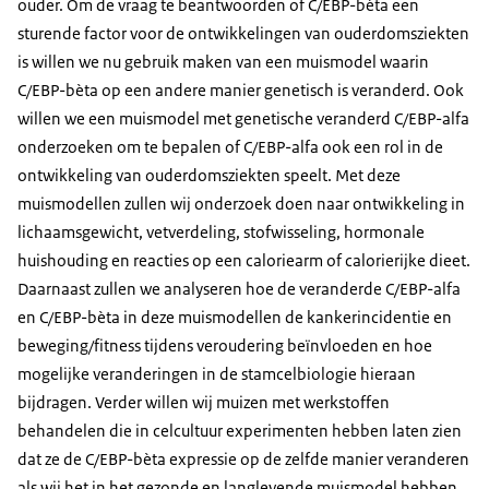
ouder. Om de vraag te beantwoorden of C/EBP-bèta een
sturende factor voor de ontwikkelingen van ouderdomsziekten
is willen we nu gebruik maken van een muismodel waarin
C/EBP-bèta op een andere manier genetisch is veranderd. Ook
willen we een muismodel met genetische veranderd C/EBP-alfa
onderzoeken om te bepalen of C/EBP-alfa ook een rol in de
ontwikkeling van ouderdomsziekten speelt. Met deze
muismodellen zullen wij onderzoek doen naar ontwikkeling in
lichaamsgewicht, vetverdeling, stofwisseling, hormonale
huishouding en reacties op een caloriearm of calorierijke dieet.
Daarnaast zullen we analyseren hoe de veranderde C/EBP-alfa
en C/EBP-bèta in deze muismodellen de kankerincidentie en
beweging/fitness tijdens veroudering beïnvloeden en hoe
mogelijke veranderingen in de stamcelbiologie hieraan
bijdragen. Verder willen wij muizen met werkstoffen
behandelen die in celcultuur experimenten hebben laten zien
dat ze de C/EBP-bèta expressie op de zelfde manier veranderen
als wij het in het gezonde en langlevende muismodel hebben