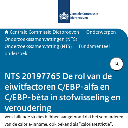
Naar de homepage van Centrale Com
Centrale Commissie
Dierproeven
Centrale Commissie Dierproeven
Onderwerpen
Onderzoekssamenvattingen (NTS)
Onderzoekssamenvatting (NTS)
Fundamenteel
onderzoek
Vu
NTS 20197765 De rol van de
eiwitfactoren C/EBP-alfa en
C/EBP-bèta in stofwisseling en
veroudering
Verschillende studies hebben aangetoond dat het verminderen
van de calorie-inname, ook bekend als “calorierestrictie”,