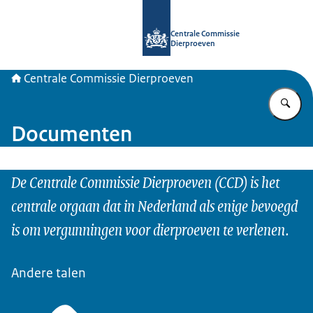
Naar de homepage van Centrale Com
Centrale Commissie
Dierproeven
Centrale Commissie Dierproeven
Vu
Documenten
De Centrale Commissie Dierproeven (CCD) is het
centrale orgaan dat in Nederland als enige bevoegd
is om vergunningen voor dierproeven te verlenen.
Andere talen