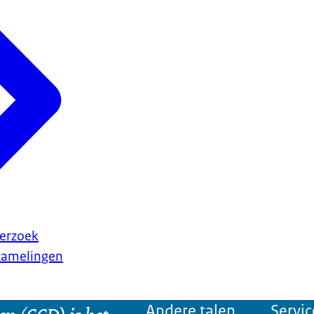
erzoek
rzamelingen
Andere talen
Servic