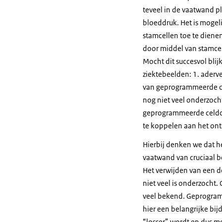
teveel in de vaatwand p
bloeddruk. Het is mogeli
stamcellen toe te dienen
door middel van stamcel
Mocht dit succesvol blij
ziektebeelden: 1. aderv
van geprogrammeerde cel
nog niet veel onderzocht
geprogrammeerde celdoo
te koppelen aan het ont
Hierbij denken we dat 
vaatwand van cruciaal be
Het verwijden van een d
niet veel is onderzocht.
veel bekend. Geprogram
hier een belangrijke bi
“losser” wordt en dus mo