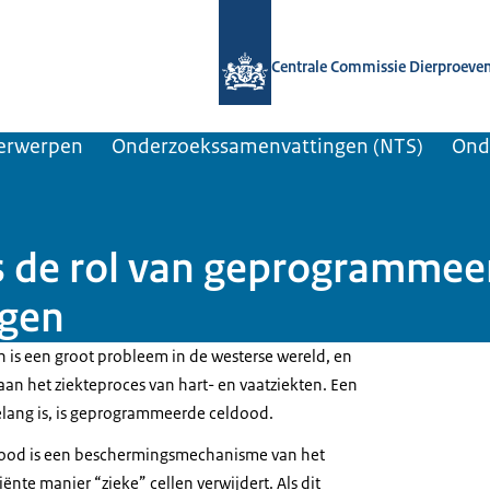
Naar de homepage van Centrale Comm
Centrale Commissie Dierproeve
erwerpen
Onderzoekssamenvattingen (NTS)
Ond
 de rol van geprogrammee
ngen
 is een groot probleem in de westerse wereld, en
 aan het ziekteproces van hart- en vaatziekten. Een
belang is, is geprogrammeerde celdood.
od is een beschermingsmechanisme van het
ënte manier “zieke” cellen verwijdert. Als dit