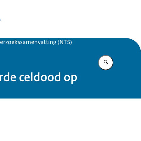
issie Dierproeven
n
erzoekssamenvatting (NTS)
Vul in wat u z
rde celdood op