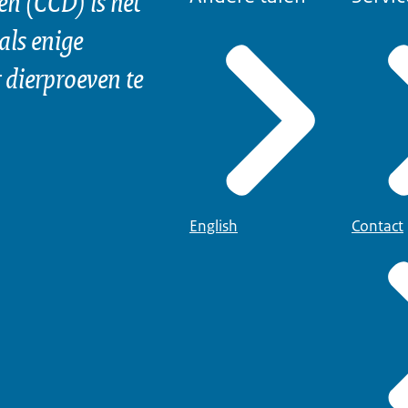
n (CCD) is het
als enige
dierproeven te
English
Contact