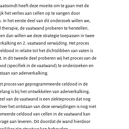
laatsvindt heeft deze moeite om te gaan met de
jk het verlies aan cellen op te vangen door
. In het eerste deel van dit onderzoek willen we,
 therapie, de vaatwand proberen te herstellen.
ken dan willen we deze strategie toepassen in twee
erkalking en 2. vaatwand verwijding. Het proces
dood in relatie tot het dichtslibben van vaten is
. In dit tweede deel proberen wij het proces van de
d (specifiek in de vaatwand) te onderzoeken en
staan van aderverkalking.
het proces van geprogrammeerde celdood in de
lang is bij het ontwikkelen van aderverkalking.
eel van de vaatwand is een ziekteproces dat nog
 Over het ontstaan van deze verwijdingen is nog niet
meerde celdood van cellen in de vaatwand kan
jdrage aan leveren. Dit doordat de wand hierdoor
eilijker zijn structuur kan behouden.