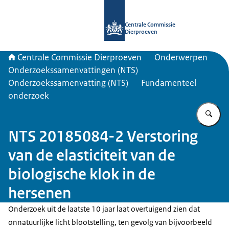
Naar de homepage van Centrale Com
Centrale Commissie
Dierproeven
Centrale Commissie Dierproeven
Onderwerpen
Onderzoekssamenvattingen (NTS)
Onderzoekssamenvatting (NTS)
Fundamenteel
onderzoek
Vu
NTS 20185084-2 Verstoring
van de elasticiteit van de
biologische klok in de
hersenen
Onderzoek uit de laatste 10 jaar laat overtuigend zien dat
onnatuurlijke licht blootstelling, ten gevolg van bijvoorbeeld