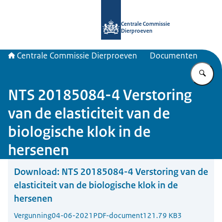
Naar de homepage van Centrale Com
Centrale Commissie
Dierproeven
Centrale Commissie Dierproeven
Documenten
Vu
NTS 20185084-4 Verstoring
van de elasticiteit van de
biologische klok in de
hersenen
Download:
NTS 20185084-4 Verstoring van de
elasticiteit van de biologische klok in de
hersenen
Vergunning
04-06-2021
PDF-document
121.79 KB
3