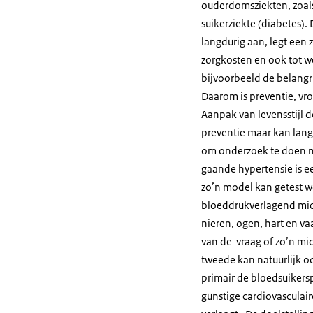
ouderdomsziekten, zoals
suikerziekte (diabetes).
langdurig aan, legt een z
zorgkosten en ook tot we
bijvoorbeeld de belangri
Daarom is preventie, vr
Aanpak van levensstijl 
preventie maar kan lang
om onderzoek te doen n
gaande hypertensie is ee
zo’n model kan getest w
bloeddrukverlagend mid
nieren, ogen, hart en 
van de vraag of zo’n mi
tweede kan natuurlijk 
primair de bloedsuikers
gunstige cardiovasculair