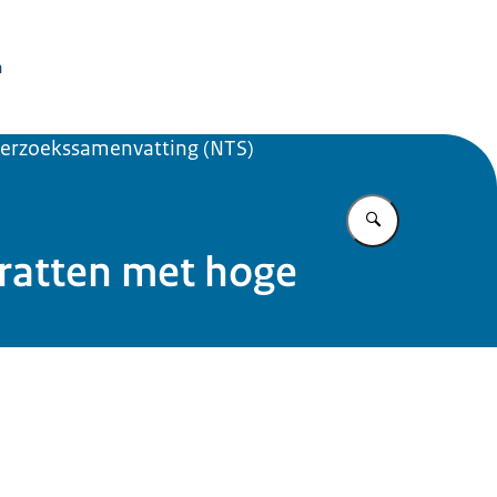
issie Dierproeven
n
erzoekssamenvatting (NTS)
Vul in wat u z
ratten met hoge