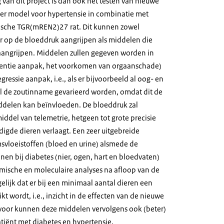
g van dit project is dan ook het testen van nieuwe
er model voor hypertensie in combinatie met
tische TGR(mREN2)27 rat. Dit kunnen zowel
ir op de bloeddruk aangrijpen als middelen die
aangrijpen. Middelen zullen gegeven worden in
ventie aanpak, het voorkomen van orgaanschade)
egressie aanpak, i.e., als er bijvoorbeeld al oog- en
zal de zoutinname gevarieerd worden, omdat dit de
middelen kan beïnvloeden. De bloeddruk zal
del van telemetrie, hetgeen tot grote precisie
digde dieren verlaagt. Een zeer uitgebreide
msvloeistoffen (bloed en urine) alsmede de
anen bij diabetes (nier, ogen, hart en bloedvaten)
ische en moleculaire analyses na afloop van de
ijk dat er bij een minimaal aantal dieren een
kt wordt, i.e., inzicht in de effecten van de nieuwe
voor kunnen deze middelen vervolgens ook (beter)
atiënt met diabetes en hypertensie.