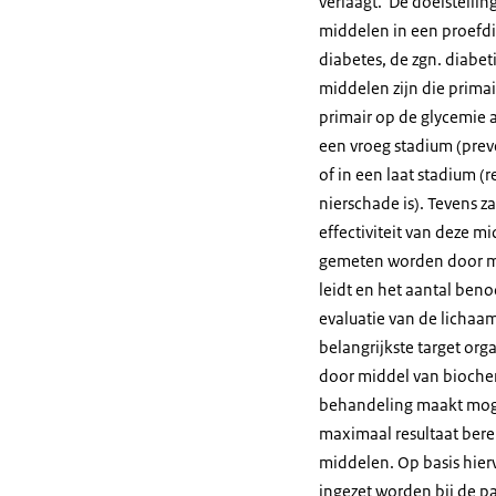
verlaagt. De doelstellin
middelen in een proefdi
diabetes, de zgn. diabe
middelen zijn die prima
primair op de glycemie 
een vroeg stadium (pre
of in een laat stadium (r
nierschade is). Tevens 
effectiviteit van deze 
gemeten worden door mid
leidt en het aantal beno
evaluatie van de lichaa
belangrijkste target org
door middel van biochem
behandeling maakt mogel
maximaal resultaat berei
middelen. Op basis hier
ingezet worden bij de p