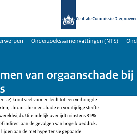
Naar de homepage van Centrale Comm
Centrale Commissie Dierproeve
erwerpen
Onderzoekssamenvattingen (NTS)
Ond
en van orgaanschade bij 
s
nsie) komt veel voor en leidt tot een verhoogde
kten, chronische nierschade en voortijdige sterfte
wereldwijd). Uiteindelijk overlijdt minstens 35%
 of indirect aan de gevolgen van hoge bloeddruk.
t lijden aan de met hypertensie gepaarde