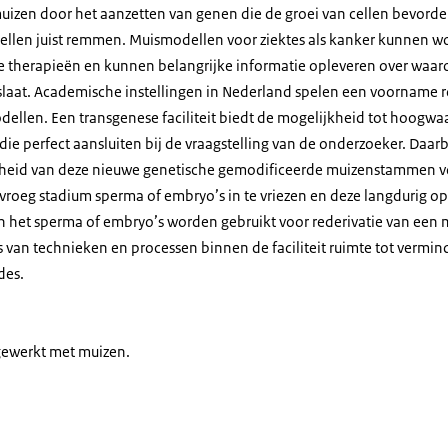
izen door het aanzetten van genen die de groei van cellen bevorder
cellen juist remmen. Muismodellen voor ziektes als kanker kunnen 
le therapieën en kunnen belangrijke informatie opleveren over wa
nslaat. Academische instellingen in Nederland spelen een voorname r
ellen. Een transgenese faciliteit biedt de mogelijkheid tot hoogwa
ie perfect aansluiten bij de vraagstelling van de onderzoeker. Daar
aarheid van deze nieuwe genetische gemodificeerde muizenstammen 
roeg stadium sperma of embryo’s in te vriezen en deze langdurig op 
an het sperma of embryo’s worden gebruikt voor rederivatie van een
s van technieken en processen binnen de faciliteit ruimte tot vermi
des.
gewerkt met muizen.