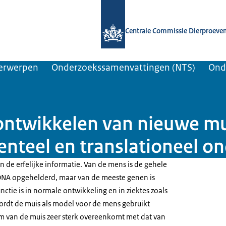
Naar de homepage van Centrale Comm
Centrale Commissie Dierproeve
erwerpen
Onderzoekssamenvattingen (NTS)
Ond
ontwikkelen van nieuwe m
nteel en translationeel o
n de erfelijke informatie. Van de mens is de gehele
 DNA opgehelderd, maar van de meeste genen is
tie is in normale ontwikkeling en in ziektes zoals
wordt de muis als model voor de mens gebruikt
van de muis zeer sterk overeenkomt met dat van