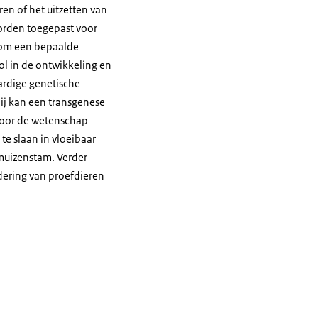
en of het uitzetten van
worden toegepast voor
arom een bepaalde
ol in de ontwikkeling en
ardige genetische
bij kan een transgenese
voor de wetenschap
te slaan in vloeibaar
 muizenstam. Verder
ndering van proefdieren