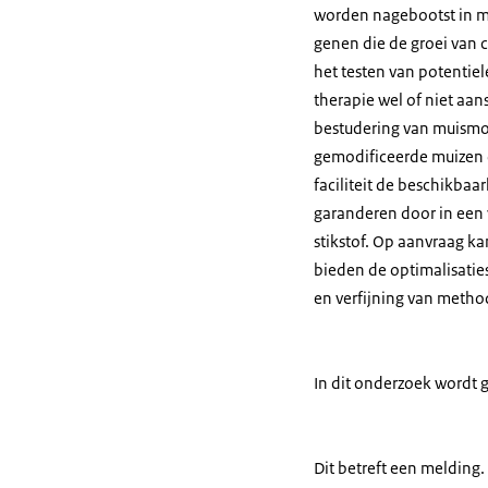
worden nagebootst in mu
genen die de groei van 
het testen van potentie
therapie wel of niet aa
bestudering van muismod
gemodificeerde muizen d
faciliteit de beschikb
garanderen door in een v
stikstof. Op aanvraag k
bieden de optimalisatie
en verfijning van metho
In dit onderzoek wordt 
Dit betreft een melding.