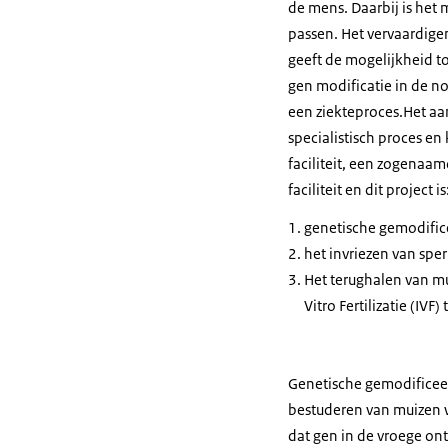
de mens. Daarbij is het 
passen. Het vervaardig
geeft de mogelijkheid to
gen modificatie in de no
een ziekteproces.Het aa
specialistisch proces e
faciliteit, een zogenaam
faciliteit en dit project is
genetische gemodific
het invriezen van sp
Het terughalen van mu
Vitro Fertilizatie (IVF)
Genetische gemodificeer
bestuderen van muizen wa
dat gen in de vroege ont