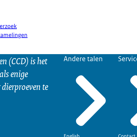
erzoek
rzamelingen
n (CCD) is het
Andere talen
Servic
als enige
dierproeven te
English
Contact