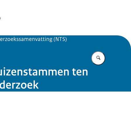
issie Dierproeven
n
erzoekssamenvatting (NTS)
Vul in wat u z
uizenstammen ten
nderzoek