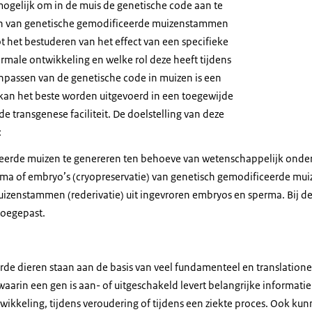
mogelijk om in de muis de genetische code aan te
en van genetische gemodificeerde muizenstammen
t het bestuderen van het effect van een specifieke
rmale ontwikkeling en welke rol deze heeft tijdens
npassen van de genetische code in muizen is een
n kan het beste worden uitgevoerd in een toegewijde
de transgenese faciliteit. De doelstelling van deze
:
eerde muizen te genereren ten behoeve van wetenschappelijk onde
erma of embryo’s (cryopreservatie) van genetisch gemodificeerde mu
izenstammen (rederivatie) uit ingevroren embryos en sperma. Bij de 
 toegepast.
de dieren staan aan de basis van veel fundamenteel en translatione
arin een gen is aan- of uitgeschakeld levert belangrijke informatie
wikkeling, tijdens veroudering of tijdens een ziekte proces. Ook kun