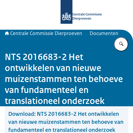
Naar de homepage van Centrale Com
Centrale Commissie
Dierproeven
Centrale Commissie Dierproeven
Documenten
Vu
NTS 2016683-2 Het
ontwikkelen van nieuwe
muizenstammen ten behoeve
van fundamenteel en
translationeel onderzoek
Download:
NTS 2016683-2 Het ontwikkelen
van nieuwe muizenstammen ten behoeve van
fundamenteel en translationeel onderzoek