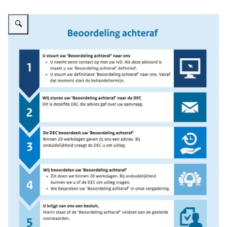
Vergroot afbeelding Infographic: Zie de onderstaande tekst voor informatie