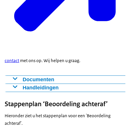
contact
met ons op. Wij helpen u graag.
Documenten
Formulier beoordeling achteraf
Handleidingen
Fomat aanvulling niet-technische samenvatting
Toelichting formulier beoordeling achteraf en NTS
(NTS) - Excel
Stappenplan ‘Beoordeling achteraf’
Fomat aanvulling niet-technische samenvatting
Hieronder ziet u het stappenplan voor een 'Beoordeling
(NTS) - Word
achteraf'.