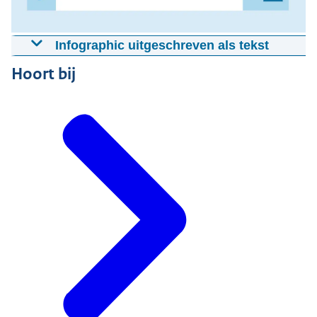
Infographic uitgeschreven als tekst
De infographic ‘Beoordeling achteraf’ beschrijft de 5
Hoort bij
stappen hoe het proces verloopt van een ‘Beoordeling
achteraf’ bij de Centrale Commissie Dierproeven.
Stap 1: U stuurt uw ‘Beoordeling achteraf’ naar ons
U neemt eerst contact op met uw IvD. Als deze
akkoord is maakt u uw ‘Beoordeling achteraf’
definitief.
U stuurt uw definitieve ‘Beoordeling achteraf’ naar
ons. Vanaf dat moment start de behandeltermijn.
Stap 2: Wij sturen uw ‘Beoordeling achteraf’ naar de
DEC.
Dit is dezelfde DEC die advies gaf over uw aanvraag.