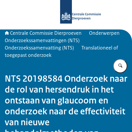
Naar de homepage van Centrale Com
Centrale Commissie
Dierproeven
Centrale Commissie Dierproeven
Onderwerpen
Onderzoekssamenvattingen (NTS)
Onderzoekssamenvatting (NTS)
Translationeel of
toegepast onderzoek
Vu
NTS 20198584 Onderzoek naar
de rol van hersendruk in het
ontstaan van glaucoom en
onderzoek naar de effectiviteit
van nieuwe