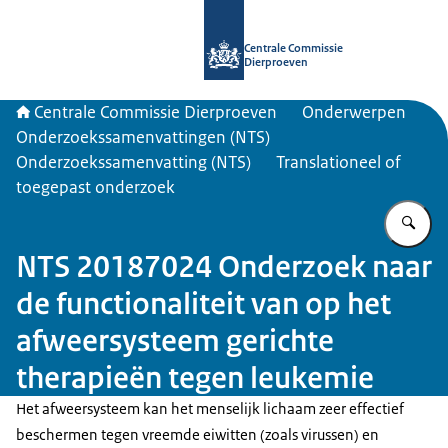
Naar de homepage van Centrale Com
Centrale Commissie
Dierproeven
Centrale Commissie Dierproeven
Onderwerpen
Onderzoekssamenvattingen (NTS)
Onderzoekssamenvatting (NTS)
Translationeel of
toegepast onderzoek
Vu
NTS 20187024 Onderzoek naar
de functionaliteit van op het
afweersysteem gerichte
therapieën tegen leukemie
Het afweersysteem kan het menselijk lichaam zeer effectief
beschermen tegen vreemde eiwitten (zoals virussen) en