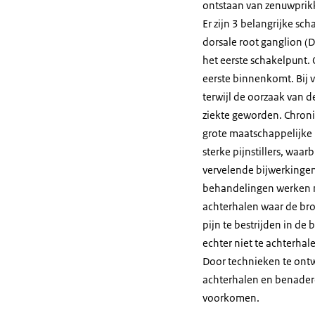
ontstaan van zenuwprikk
Er zijn 3 belangrijke sc
dorsale root ganglion (
het eerste schakelpunt. 
eerste binnenkomt. Bij v
terwijl de oorzaak van d
ziekte geworden. Chroni
grote maatschappelijke 
sterke pijnstillers, waa
vervelende bijwerkingen 
behandelingen werken ni
achterhalen waar de bron
pijn te bestrijden in de 
echter niet te achterhal
Door technieken te ont
achterhalen en benader
voorkomen.