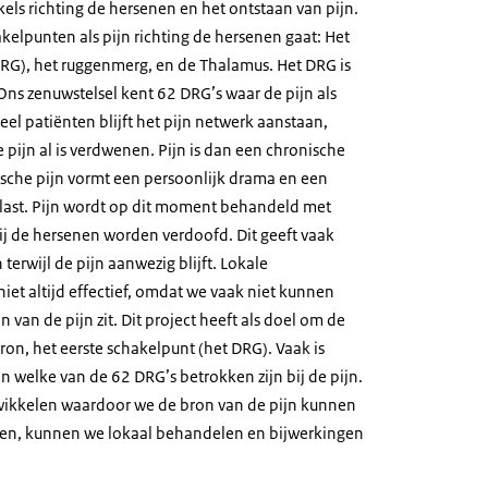
els richting de hersenen en het ontstaan van pijn.
hakelpunten als pijn richting de hersenen gaat: Het
DRG), het ruggenmerg, en de Thalamus. Het DRG is
Ons zenuwstelsel kent 62 DRG’s waar de pijn als
eel patiënten blijft het pijn netwerk aanstaan,
e pijn al is verdwenen. Pijn is dan een chronische
sche pijn vormt een persoonlijk drama en een
last. Pijn wordt op dit moment behandeld met
rbij de hersenen worden verdoofd. Dit geeft vaak
terwijl de pijn aanwezig blijft. Lokale
et altijd effectief, omdat we vaak niet kunnen
 van de pijn zit. Dit project heeft als doel om de
bron, het eerste schakelpunt (het DRG). Vaak is
en welke van de 62 DRG’s betrokken zijn bij de pijn.
wikkelen waardoor we de bron van de pijn kunnen
en, kunnen we lokaal behandelen en bijwerkingen