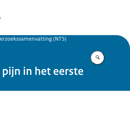
issie Dierproeven
n
erzoekssamenvatting (NTS)
Vul in wat u z
ijn in het eerste