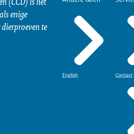
n (CCD) is het
als enige
dierproeven te
English
Contact