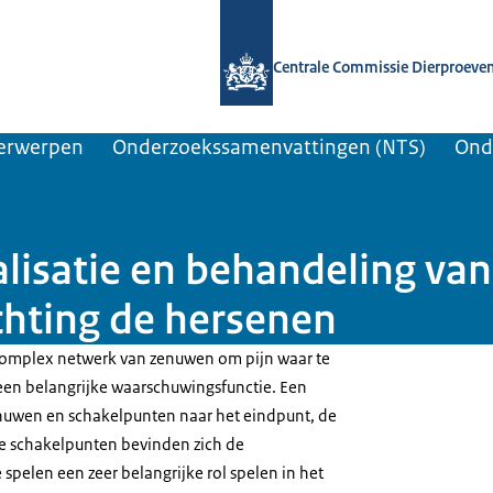
Naar de homepage van Centrale Comm
Centrale Commissie Dierproeve
erwerpen
Onderzoekssamenvattingen (NTS)
Ond
satie en behandeling van p
hting de hersenen
complex netwerk van zenuwen om pijn waar te
een belangrijke waarschuwingsfunctie. Een
enuwen en schakelpunten naar het eindpunt, de
de schakelpunten bevinden zich de
spelen een zeer belangrijke rol spelen in het