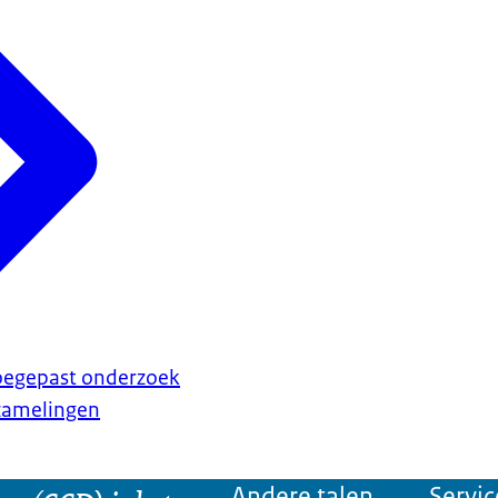
toegepast onderzoek
rzamelingen
Andere talen
Servic