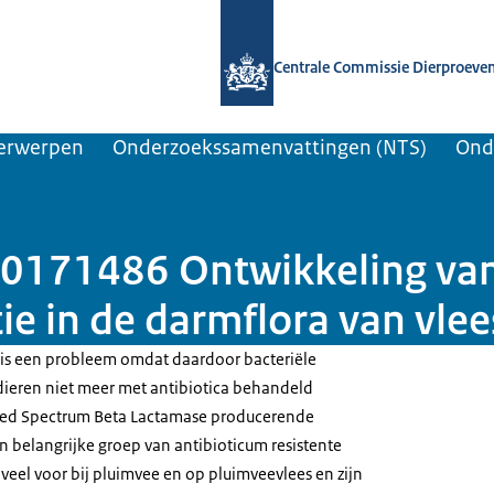
Naar de homepage van Centrale Comm
Centrale Commissie Dierproeve
erwerpen
Onderzoekssamenvattingen (NTS)
Ond
0171486 Ontwikkeling va
ie in de darmflora van vle
e is een probleem omdat daardoor bacteriële
 dieren niet meer met antibiotica behandeld
ed Spectrum Beta Lactamase producerende
en belangrijke groep van antibioticum resistente
veel voor bij pluimvee en op pluimveevlees en zijn