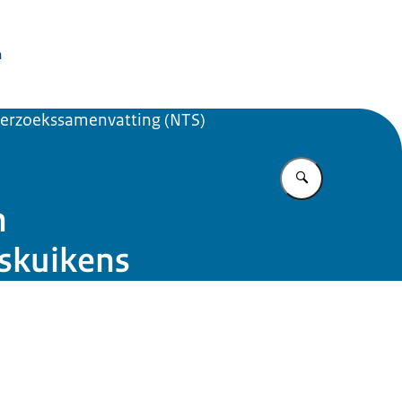
issie Dierproeven
n
erzoekssamenvatting (NTS)
Vul in wat u z
n
eskuikens