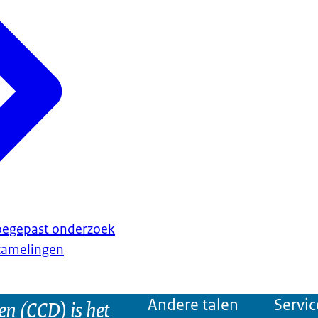
toegepast onderzoek
rzamelingen
n (CCD) is het
Andere talen
Servic