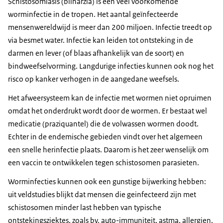
Schistosomiasis (bilharzia) is een veel voorkomende
worminfectie in de tropen. Het aantal geïnfecteerde
mensenwereldwijd is meer dan 200 miljoen. Infectie treedt op
via besmet water. Infectie kan leiden tot ontsteking in de
darmen en lever (of blaas afhankelijk van de soort) en
bindweefselvorming. Langdurige infecties kunnen ook nog het
risco op kanker verhogen in de aangedane weefsels.
Het afweersysteem kan de infectie met wormen niet opruimen
omdat het onderdrukt wordt door de wormen. Er bestaat wel
medicatie (praziquantel) die de volwassen wormen doodt.
Echter in de endemische gebieden vindt over het algemeen
een snelle herinfectie plaats. Daarom is het zeer wenselijk om
een vaccin te ontwikkelen tegen schistosomen parasieten.
Worminfecties kunnen ook een gunstige bijwerking hebben:
uit veldstudies blijkt dat mensen die geinfecteerd zijn met
schistosomen minder last hebben van typische
ontstekingsziektes, zoals bv. auto-immuniteit, astma, allergien,