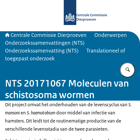
Naar de homepage van Centrale Com
Centrale Commissie
Dierproeven
Centrale Commissie Dierproeven
Onderwerpen
Onderzoekssamenvattingen (NTS)
Onderzoekssamenvatting (NTS)
Translationeel of
toegepast onderzoek
Vu
NTS 20171067 Moleculen van
schistosoma wormen
Dit project omvat het onderhouden van de levenscyclus van
S.
mansoni
en
S. haematobium
door middel van infectie van
hamsters. Dit leidt tot de routinematige productie van de
verschillende levensstadia van de twee parasieten.