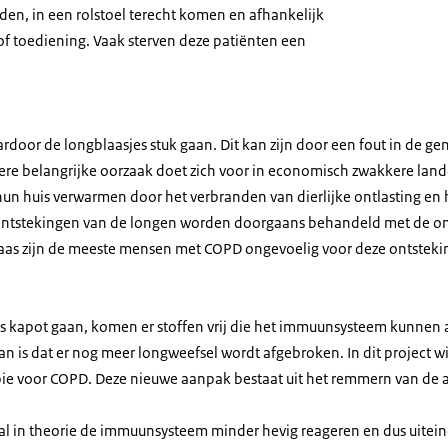
rden, in een rolstoel terecht komen en afhankelijk
of toediening. Vaak sterven deze patiënten een
ardoor de longblaasjes stuk gaan. Dit kan zijn door een fout in de g
dere belangrijke oorzaak doet zich voor in economisch zwakkere lan
n huis verwarmen door het verbranden van dierlijke ontlasting en h
 Ontstekingen van de longen worden doorgaans behandeld met de o
laas zijn de meeste mensen met COPD ongevoelig voor deze ontstek
 kapot gaan, komen er stoffen vrij die het immuunsysteem kunnen 
van is dat er nog meer longweefsel wordt afgebroken. In dit project 
pie voor COPD. Deze nieuwe aanpak bestaat uit het remmern van de
zal in theorie de immuunsysteem minder hevig reageren en dus uitein