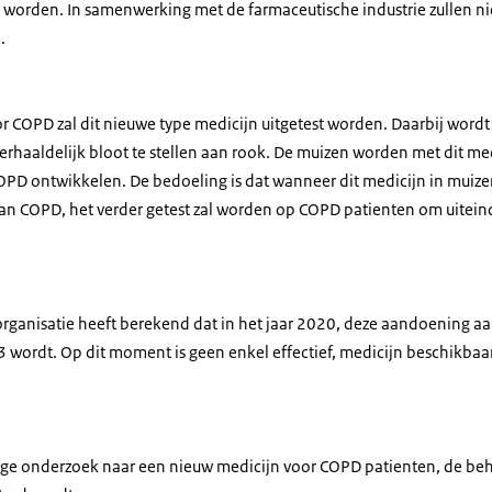
 worden. In samenwerking met de farmaceutische industrie zullen 
.
 COPD zal dit nieuwe type medicijn uitgetest worden. Daarbij word
rhaaldelijk bloot te stellen aan rook. De muizen worden met dit m
PD ontwikkelen. De bedoeling is dat wanneer dit medicijn in muizen e
an COPD, het verder getest zal worden op COPD patienten om uiteind
ganisatie heeft berekend dat in het jaar 2020, deze aandoening a
wordt. Op dit moment is geen enkel effectief, medicijn beschikbaa
ige onderzoek naar een nieuw medicijn voor COPD patienten, de be