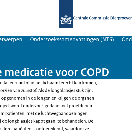
Naar de homepage van Centrale Comm
Centrale Commissie Dierproeve
erwerpen
Onderzoekssamenvattingen (NTS)
Ond
 medicatie voor COPD
 dat er zuurstof in het lichaam terecht kan komen,
rzien van zuurstof. Als de longblaasjes stuk zijn,
f opgenomen in de longen en krijgen de organen
 project wordt onderzoek gedaan met proefdieren
om patiënten, met de luchtwegaandoeningen
j de longblaasjes kapot gaan, te behandelen. De
 deze patiënten is ontoereikend, waardoor ze