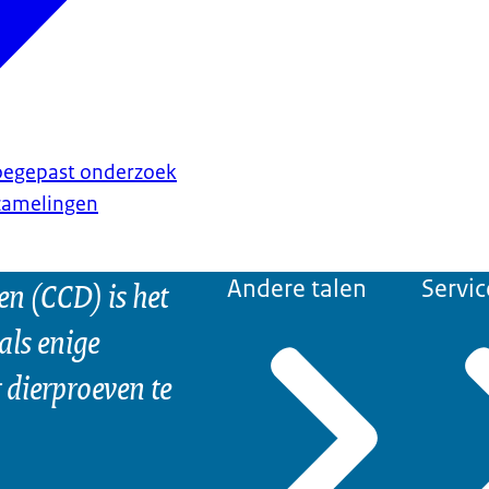
toegepast onderzoek
rzamelingen
n (CCD) is het
Andere talen
Servic
als enige
dierproeven te