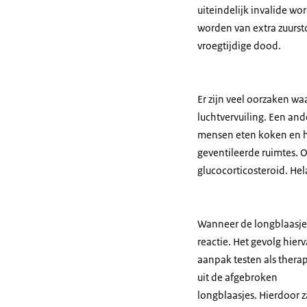
uiteindelijk invalide wo
worden van extra zuurst
vroegtijdige dood.
Er zijn veel oorzaken wa
luchtvervuiling. Een an
mensen eten koken en hu
geventileerde ruimtes.
glucocorticosteroid. He
Wanneer de longblaasjes
reactie. Het gevolg hier
aanpak testen als thera
uit de afgebroken
longblaasjes. Hierdoor 