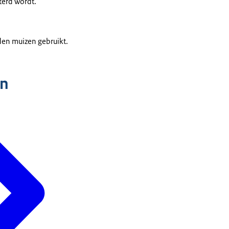
terd wordt.
den muizen gebruikt.
n