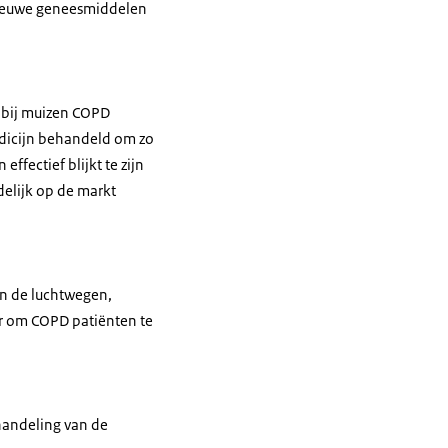
nieuwe geneesmiddelen
t bij muizen COPD
edicijn behandeld om zo
ffectief blijkt te zijn
elijk op de markt
an de luchtwegen,
r om COPD patiënten te
handeling van de