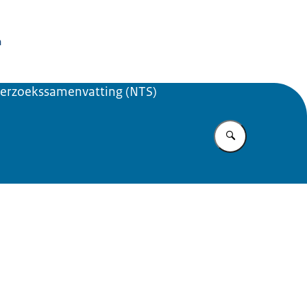
issie Dierproeven
n
erzoekssamenvatting (NTS)
Vul in wat u z