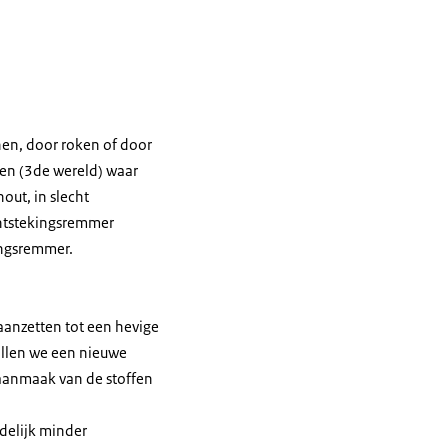
enen, door roken of door
den (3de wereld) waar
out, in slecht
ntstekingsremmer
ingsremmer.
aanzetten tot een hevige
willen we een nieuwe
 aanmaak van de stoffen
delijk minder