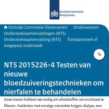
Naar de homepage van Centrale Com
Centrale Commissie
Dierproeven
Centrale Commissie Dierproeven
Onderwerpen
Onderzoekssamenvattingen (NTS)
Onderzoekssamenvatting (NTS)
Translationeel of
toegepast onderzoek
Vu
NTS 2015226-4 Testen van
nieuwe
bloedzuiveringstechnieken om
nierfalen te behandelen
Onze nieren hebben we nodig om afvalstoffen uit ons bloed te
filteren. Patiënten met ernstige nierziekte krijgen dialyse, een