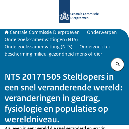
Naar de homepage van Centrale Com
Centrale Commissie
Dierproeven
Centrale Commissie Dierproeven
Onderwerpen
Onderzoekssamenvattingen (NTS)
Onderzoekssamenvatting (NTS)
Onderzoek ter
bescherming milieu, gezondheid mens of dier
Vu
NTS 20171505 Steltlopers in
een snel veranderende wereld:
veranderingen in gedrag,
fysiologie en populaties op
wereldniveau.
We leven in
een wereld die snel veranderd
en waarin