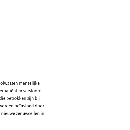
 volwassen menselijke
merpatiënten verstoord.
ie betrokken zijn bij
 worden beïnvloed door
 nieuwe zenuwcellen in