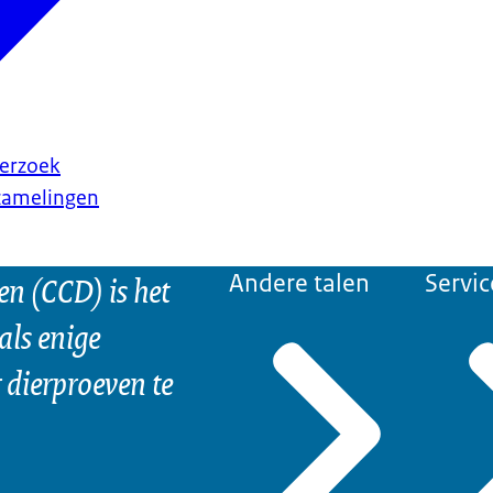
erzoek
rzamelingen
n (CCD) is het
Andere talen
Servic
als enige
dierproeven te