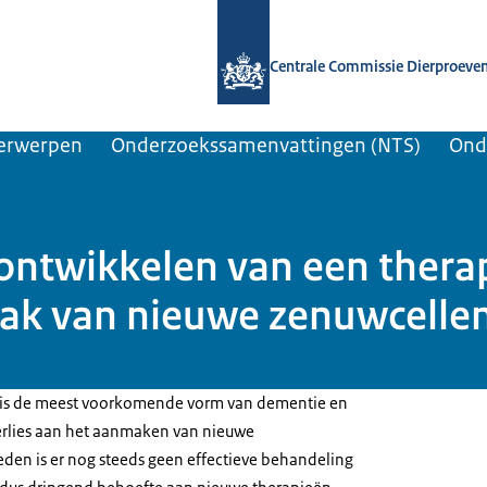
Naar de homepage van Centrale Comm
Centrale Commissie Dierproeve
erwerpen
Onderzoekssamenvattingen (NTS)
Ond
twikkelen van een therapi
ak van nieuwe zenuwcellen
r is de meest voorkomende vorm van dementie en
erlies aan het aanmaken van nieuwe
eden is er nog steeds geen effectieve behandeling