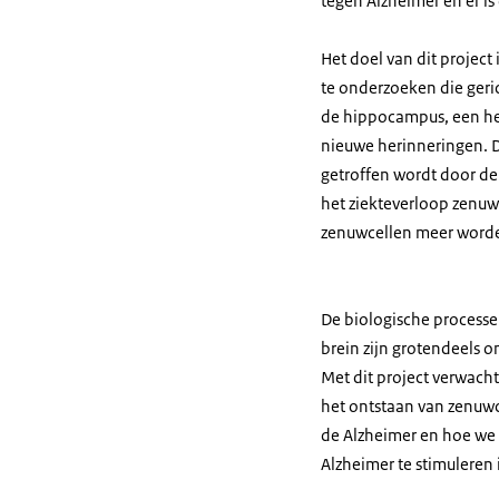
tegen Alzheimer en er i
Het doel van dit projec
te onderzoeken die geri
de hippocampus, een her
nieuwe herinneringen. D
getroffen wordt door de
het ziekteverloop zenu
zenuwcellen meer word
De biologische processe
brein zijn grotendeels o
Met dit project verwacht
het ontstaan van zenuw
de Alzheimer en hoe we
Alzheimer te stimuleren