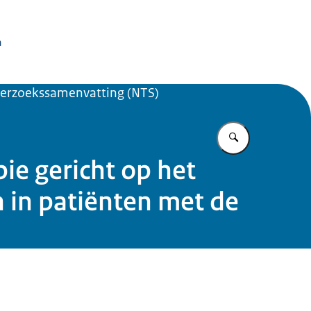
issie Dierproeven
n
erzoekssamenvatting (NTS)
Vul in wat u z
e gericht op het
 in patiënten met de