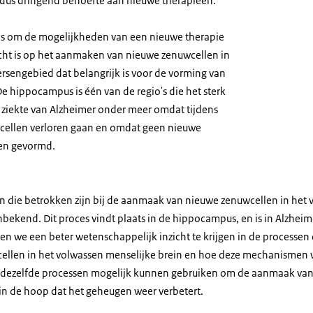
s dus dringend behoefte aan nieuwe therapieën.
t is om de mogelijkheden van een nieuwe therapie
cht is op het aanmaken van nieuwe zenuwcellen in
sengebied dat belangrijk is voor de vorming van
e hippocampus is één van de regio's die het sterk
 ziekte van Alzheimer onder meer omdat tijdens
wcellen verloren gaan en omdat geen nieuwe
en gevormd.
n die betrokken zijn bij de aanmaak van nieuwe zenuwcellen in het
nbekend. Dit proces vindt plaats in de hippocampus, en is in Alzhei
en we een beter wetenschappelijk inzicht te krijgen in de processen d
cellen in het volwassen menselijke brein en hoe deze mechanismen
 dezelfde processen mogelijk kunnen gebruiken om de aanmaak van
 in de hoop dat het geheugen weer verbetert.