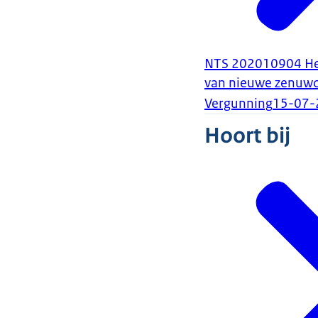
NTS 202010904 Het 
van nieuwe zenuwce
Vergunning
15-07-
Hoort bij