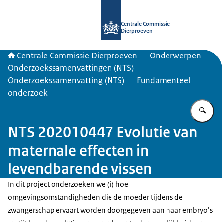
Naar de homepage van Centrale Com
Centrale Commissie
Dierproeven
Centrale Commissie Dierproeven
Onderwerpen
Onderzoekssamenvattingen (NTS)
Onderzoekssamenvatting (NTS)
Fundamenteel
onderzoek
Vu
NTS 202010447 Evolutie van
maternale effecten in
levendbarende vissen
In dit project onderzoeken we (i) hoe
omgevingsomstandigheden die de moeder tijdens de
zwangerschap ervaart worden doorgegeven aan haar embryo’s