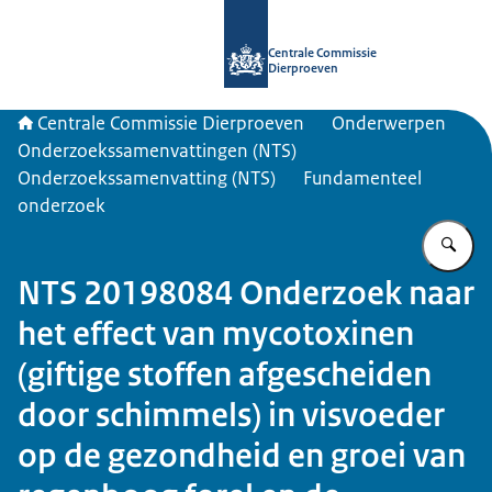
Naar de homepage van Centrale Com
Centrale Commissie
Dierproeven
Centrale Commissie Dierproeven
Onderwerpen
Onderzoekssamenvattingen (NTS)
Onderzoekssamenvatting (NTS)
Fundamenteel
onderzoek
Vu
NTS 20198084 Onderzoek naar
het effect van mycotoxinen
(giftige stoffen afgescheiden
door schimmels) in visvoeder
op de gezondheid en groei van