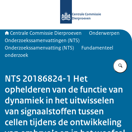
Naar de homepage van Centrale Com
Centrale Commissie
Dierproeven
Centrale Commissie Dierproeven
Onderwerpen
Onderzoekssamenvattingen (NTS)
Onderzoekssamenvatting (NTS)
Fundamenteel
onderzoek
Vu
NTS 20186824-1 Het
ophelderen van de functie van
dynamiek in het uitwisselen
van signaalstoffen tussen
cellen tijdens de ontwikkeling