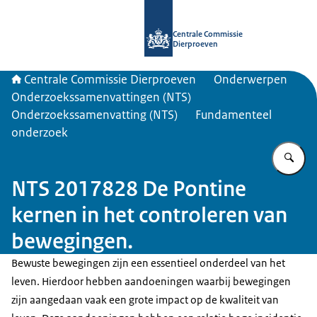
Naar de homepage van Centrale Com
Centrale Commissie
Dierproeven
Centrale Commissie Dierproeven
Onderwerpen
Onderzoekssamenvattingen (NTS)
Onderzoekssamenvatting (NTS)
Fundamenteel
onderzoek
Vu
NTS 2017828 De Pontine
kernen in het controleren van
bewegingen.
Bewuste bewegingen zijn een essentieel onderdeel van het
leven. Hierdoor hebben aandoeningen waarbij bewegingen
zijn aangedaan vaak een grote impact op de kwaliteit van