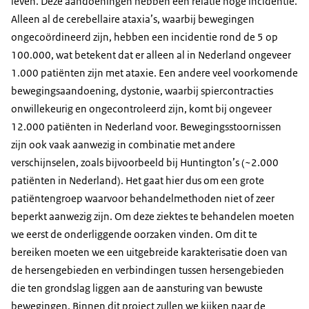
leven. Deze aandoeningen hebben een relatie hoge incidentie.
Alleen al de cerebellaire ataxia’s, waarbij bewegingen
ongecoördineerd zijn, hebben een incidentie rond de 5 op
100.000, wat betekent dat er alleen al in Nederland ongeveer
1.000 patiënten zijn met ataxie. Een andere veel voorkomende
bewegingsaandoening, dystonie, waarbij spiercontracties
onwillekeurig en ongecontroleerd zijn, komt bij ongeveer
12.000 patiënten in Nederland voor. Bewegingsstoornissen
zijn ook vaak aanwezig in combinatie met andere
verschijnselen, zoals bijvoorbeeld bij Huntington’s (~2.000
patiënten in Nederland). Het gaat hier dus om een grote
patiëntengroep waarvoor behandelmethoden niet of zeer
beperkt aanwezig zijn. Om deze ziektes te behandelen moeten
we eerst de onderliggende oorzaken vinden. Om dit te
bereiken moeten we een uitgebreide karakterisatie doen van
de hersengebieden en verbindingen tussen hersengebieden
die ten grondslag liggen aan de aansturing van bewuste
bewegingen. Binnen dit project zullen we kijken naar de