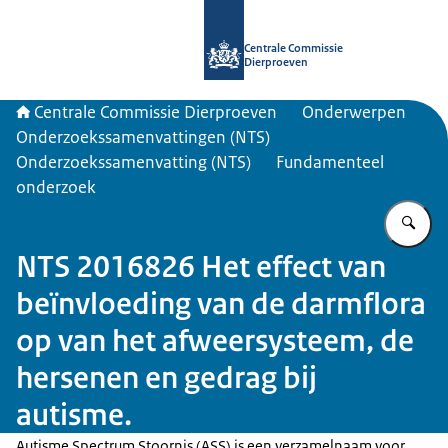
Naar de homepage van Centrale Com
Centrale Commissie
Dierproeven
Centrale Commissie Dierproeven
Onderwerpen
Onderzoekssamenvattingen (NTS)
Onderzoekssamenvatting (NTS)
Fundamenteel
onderzoek
Vu
NTS 2016826 Het effect van
beïnvloeding van de darmflora
op van het afweersysteem, de
hersenen en gedrag bij
autisme.
Autisme Spectrum Stoornis (ASS) is een verzamelnaam voor