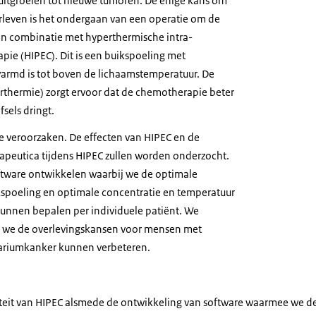
uitgroeien tot nieuwe tumoren. De enige kans om
erleven is het ondergaan van een operatie om de
in combinatie met hyperthermische intra-
e (HIPEC). Dit is een buikspoeling met
armd is tot boven de lichaamstemperatuur. De
thermie) zorgt ervoor dat de chemotherapie beter
fsels dringt.
 veroorzaken. De effecten van HIPEC en de
eutica tijdens HIPEC zullen worden onderzocht.
ftware ontwikkelen waarbij we de optimale
ikspoeling en optimale concentratie en temperatuur
unnen bepalen per individuele patiënt. We
 we de overlevingskansen voor mensen met
variumkanker kunnen verbeteren.
iteit van HIPEC alsmede de ontwikkeling van software waarmee we d