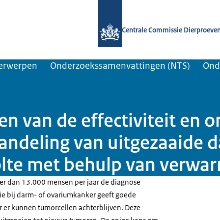
Naar de homepage van Centrale Comm
Centrale Commissie Dierproeve
erwerpen
Onderzoekssamenvattingen (NTS)
Ond
 van de effectiviteit en o
andeling van uitgezaaide 
olte met behulp van verw
eer dan 13.000 mensen per jaar de diagnose
e bij darm- of ovariumkanker geeft goede
 er kunnen tumorcellen achterblijven. Deze