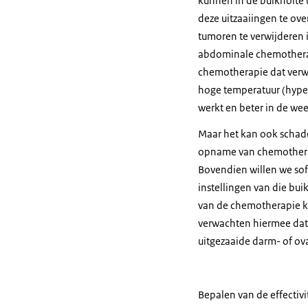
kunnen in de buikholte 
deze uitzaaiingen te ov
tumoren te verwijderen 
abdominale chemotherapi
chemotherapie dat verw
hoge temperatuur (hyper
werkt en beter in de wee
Maar het kan ook schade
opname van chemotherap
Bovendien willen we so
instellingen van die bu
van de chemotherapie k
verwachten hiermee dat
uitgezaaide darm- of o
Bepalen van de effectiv