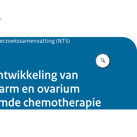
issie Dierproeven
n
erzoekssamenvatting (NTS)
Vul in wat u z
ntwikkeling van
darm en ovarium
armde chemotherapie