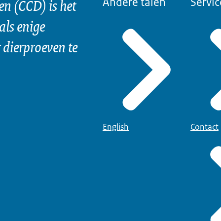
n (CCD) is het
Andere talen
Servic
als enige
dierproeven te
English
Contact