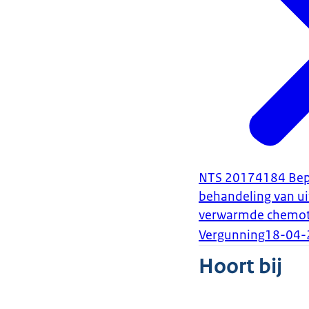
NTS 20174184 Bepal
behandeling van u
verwarmde chemot
Vergunning
18-04-
Hoort bij