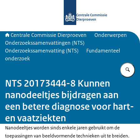
Naar de homepage van Centrale Com
Centrale Commissie
Dierproeven
Centrale Commissie Dierproeven
Onderwerpen
Onderzoekssamenvattingen (NTS)
Onderzoekssamenvatting (NTS)
Fundamenteel
onderzoek
Vu
NTS 20173444-8 Kunnen
nanodeeltjes bijdragen aan
een betere diagnose voor hart-
en vaatziekten
Nanodeeltjes worden sinds enkele jaren gebruikt om de
toepassingen van beeldvormende technieken uit te breiden.