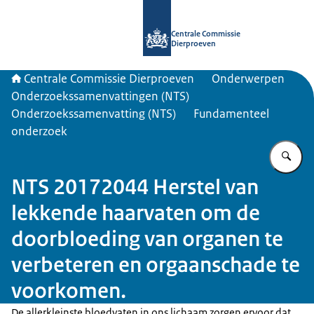
Naar de homepage van Centrale Com
Centrale Commissie
Dierproeven
Centrale Commissie Dierproeven
Onderwerpen
Onderzoekssamenvattingen (NTS)
Onderzoekssamenvatting (NTS)
Fundamenteel
onderzoek
Vu
NTS 20172044 Herstel van
lekkende haarvaten om de
doorbloeding van organen te
verbeteren en orgaanschade te
voorkomen.
De allerkleinste bloedvaten in ons lichaam zorgen ervoor dat