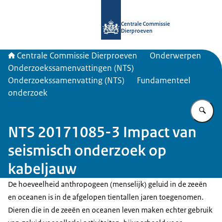
Naar de homepage van Centrale Com
Centrale Commissie
Dierproeven
Centrale Commissie Dierproeven
Onderwerpen
Onderzoekssamenvattingen (NTS)
Onderzoekssamenvatting (NTS)
Fundamenteel
onderzoek
Vu
NTS 20171085-3 Impact van
seismisch onderzoek op
kabeljauw
De hoeveelheid anthropogeen (menselijk) geluid in de zeeën
en oceanen is in de afgelopen tientallen jaren toegenomen.
Dieren die in de zeeën en oceanen leven maken echter gebruik