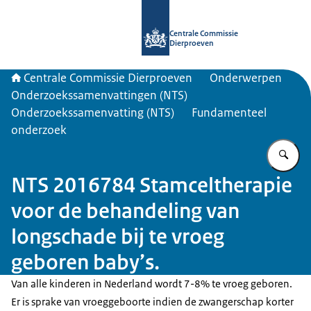
Naar de homepage van Centrale Com
Centrale Commissie
Dierproeven
Centrale Commissie Dierproeven
Onderwerpen
Onderzoekssamenvattingen (NTS)
Onderzoekssamenvatting (NTS)
Fundamenteel
onderzoek
Vu
NTS 2016784 Stamceltherapie
voor de behandeling van
longschade bij te vroeg
geboren baby’s.
Van alle kinderen in Nederland wordt 7-8% te vroeg geboren.
Er is sprake van vroeggeboorte indien de zwangerschap korter