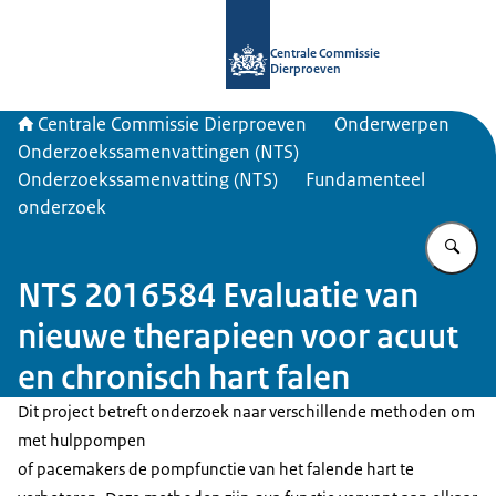
Naar de homepage van Centrale Com
Centrale Commissie
Dierproeven
Centrale Commissie Dierproeven
Onderwerpen
Onderzoekssamenvattingen (NTS)
Onderzoekssamenvatting (NTS)
Fundamenteel
onderzoek
Vu
NTS 2016584 Evaluatie van
nieuwe therapieen voor acuut
en chronisch hart falen
Dit project betreft onderzoek naar verschillende methoden om
met hulppompen
of pacemakers de pompfunctie van het falende hart te