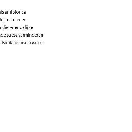
ls antibiotica
ij het dier en
 diervriendelijke
de stress verminderen.
lsook het risico van de