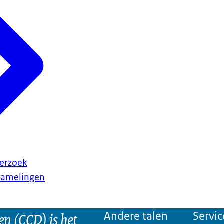
erzoek
rzamelingen
n (CCD) is het
Andere talen
Servic