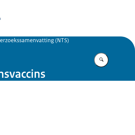
issie Dierproeven
n
erzoekssamenvatting (NTS)
Vul in wat u z
nsvaccins