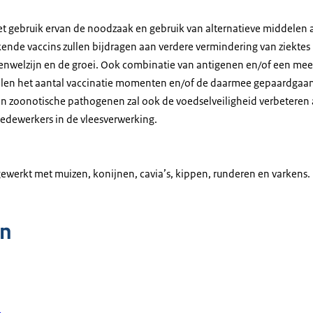
het gebruik ervan de noodzaak en gebruik van alternatieve middelen a
nde vaccins zullen bijdragen aan verdere vermindering van ziektes b
renwelzijn en de groei. Ook combinatie van antigenen en/of een meer
len het aantal vaccinatie momenten en/of de daarmee gepaardgaan
en zoonotische pathogenen zal ook de voedselveiligheid verbeteren a
edewerkers in de vleesverwerking.
gewerkt met muizen, konijnen, cavia’s, kippen, runderen en varkens.
n