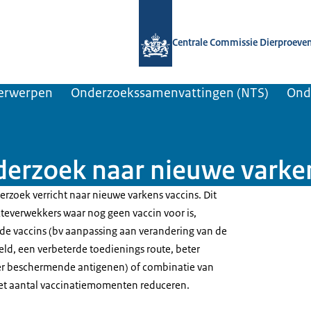
Naar de homepage van Centrale Comm
Centrale Commissie Dierproeve
erwerpen
Onderzoekssamenvattingen (NTS)
Ond
rzoek naar nieuwe varke
erzoek verricht naar nieuwe varkens vaccins. Dit
kteverwekkers waar nog geen vaccin voor is,
de vaccins (bv aanpassing aan verandering van de
eld, een verbeterde toedienings route, beter
ter beschermende antigenen) of combinatie van
het aantal vaccinatiemomenten reduceren.