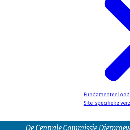
Fundamenteel ond
Site-specifieke ve
De Centrale Commissie Dierproeve