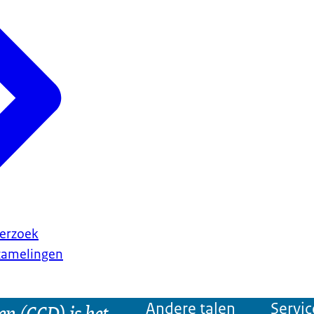
erzoek
rzamelingen
n (CCD) is het
Andere talen
Servic