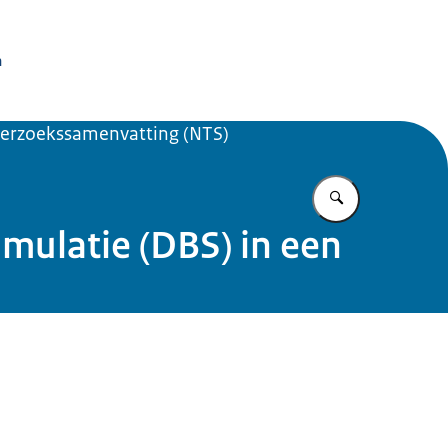
issie Dierproeven
n
erzoekssamenvatting (NTS)
Vul in wat u z
ulatie (DBS) in een