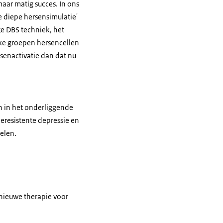
aar matig succes. In ons
 diepe hersensimulatie'
ge DBS techniek, het
eke groepen hersencellen
senactivatie dan dat nu
en in het onderliggende
eresistente depressie en
elen.
 nieuwe therapie voor