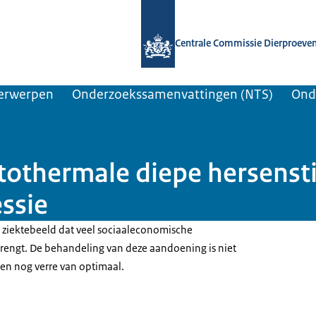
Naar de homepage van Centrale Comm
Centrale Commissie Dierproeve
erwerpen
Onderzoekssamenvattingen (NTS)
Ond
thermale diepe hersenstim
ssie
n ziektebeeld dat veel sociaaleconomische
rengt. De behandeling van deze aandoening is niet
 en nog verre van optimaal.