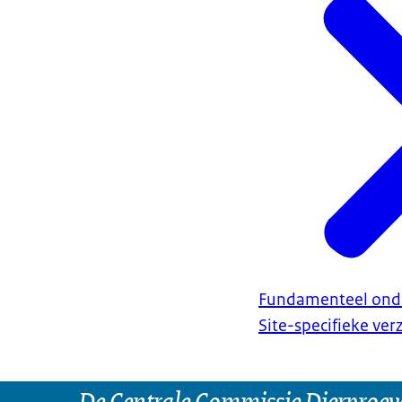
Fundamenteel ond
Site-specifieke ve
De Centrale Commissie Dierproeve