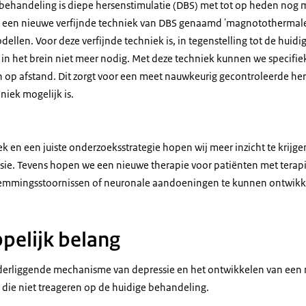
behandeling is diepe hersenstimulatie (DBS) met tot op heden nog m
j een nieuwe verfijnde techniek van DBS genaamd 'magnotothermale
dellen. Voor deze verfijnde techniek is, in tegenstelling tot de huidi
 in het brein niet meer nodig. Met deze techniek kunnen we specifi
n op afstand. Dit zorgt voor een meet nauwkeurig gecontroleerde her
niek mogelijk is.
k en een juiste onderzoeksstrategie hopen wij meer inzicht te krijg
e. Tevens hopen we een nieuwe therapie voor patiënten met terapi
temmingsstoornissen of neuronale aandoeningen te kunnen ontwikk
pelijk belang
onderliggende mechanisme van depressie en het ontwikkelen van een
 die niet treageren op de huidige behandeling.