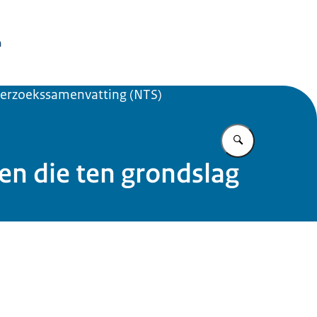
issie Dierproeven
n
erzoekssamenvatting (NTS)
Vul in wat u z
n die ten grondslag