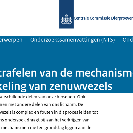
Naar de homepage van Centrale Comm
Centrale Commissie Dierproeve
erwerpen
Onderzoekssamenvattingen (NTS)
Ond
rafelen van de mechanisme
keling van zenuwvezels
verschillende delen van onze hersenen. Ook
enen met andere delen van ons lichaam. De
zels is complex en fouten in dit proces leiden tot
ns onderzoek draagt bij aan het verkrijgen van
re mechanismen die ten grondslag liggen aan de