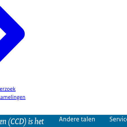
erzoek
rzamelingen
n (CCD) is het
Andere talen
Servic