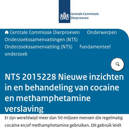
Naar de homepage van Centrale Com
Centrale Commissie
Dierproeven
Centrale Commissie Dierproeven
Onderwerpen
Onderzoekssamenvattingen (NTS)
Onderzoekssamenvatting (NTS)
Fundamenteel
onderzoek
Vu
NTS 2015228 Nieuwe inzichten
in en behandeling van cocaine
en methamphetamine
verslaving
Er zijn wereldwijd meer dan 50 miljoen mensen die regelmatig
cocaïne en/of methamphetamine gebruiken. Dit gebruik leidt