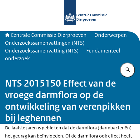
Naar de homepage van Centrale Com
Centrale Commissie
Dierproeven
Centrale Commissie Dierproeven
Onderwerpen
Onderzoekssamenvattingen (NTS)
Onderzoekssamenvatting (NTS)
Fundamenteel
onderzoek
Vu
NTS 2015150 Effect van de
vroege darmflora op de
ontwikkeling van verenpikken
bij leghennen
De laatste jaren is gebleken dat de darmflora (darmbacteriën)
het gedrag kan beïnvloeden. Of de darmflora ook effect heeft