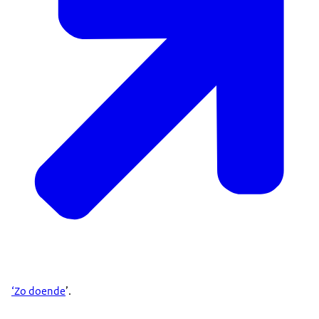
‘Zo doende
’.