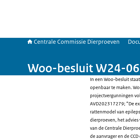
Centrale Commissie Dierproeven
Doc
Woo-besluit W24-06
In een Woo-besluit staat
openbaar te maken. Wo
projectvergunningen vo
AVD202317279; “De expr
rattenmodel van epilepsi
dierproeven, het advies
van de Centrale Dierpro
de aanvrager en de CCD 