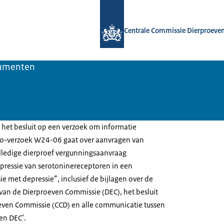
Naar de homepage van Centrale Comm
Centrale Commissie Dierproeve
umenten
 het besluit op een verzoek om informatie
o-verzoek W24-06 gaat over aanvragen van
lledige dierproef vergunningsaanvraag
essie van serotoninereceptoren in een
e met depressie”, inclusief de bijlagen over de
 van de Dierproeven Commissie (DEC), het besluit
even Commissie (CCD) en alle communicatie tussen
en DEC’.