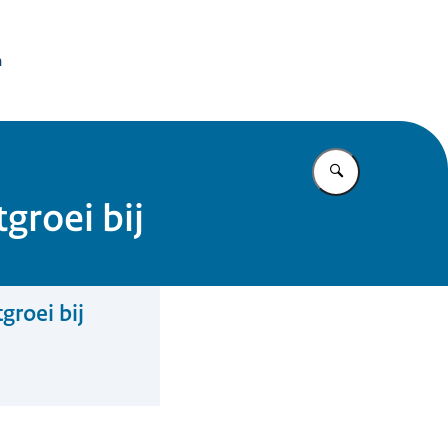
issie Dierproeven
n
Vul in wat u z
roei bij
roei bij