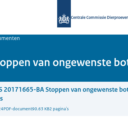
Naar de homepage van Centrale Comm
Centrale Commissie Dierproeve
umenten
ppen van ongewenste botg
S 20171665-BA Stoppen van ongewenste botg
is
24
PDF-document
90.63 KB
2 pagina's