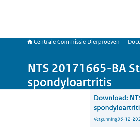
Centrale Commissie Dierproeven
Doc
NTS 20171665-BA Sto
spondyloartritis
Download:
NT
spondyloartrit
Vergunning
06-12-20