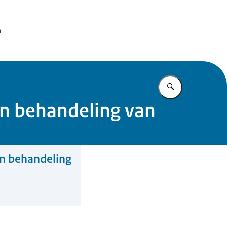
issie Dierproeven
n
Vul in wat u z
en behandeling van
en behandeling