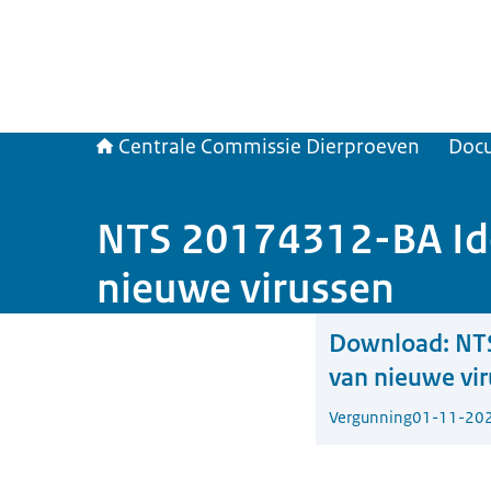
Centrale Commissie Dierproeven
Doc
NTS 20174312-BA Iden
nieuwe virussen
Download:
NTS
van nieuwe vi
Vergunning
01-11-20