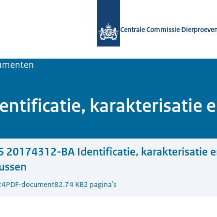
Naar de homepage van Centrale Comm
Centrale Commissie Dierproeve
umenten
tificatie, karakterisatie 
 20174312-BA Identificatie, karakterisatie 
russen
24
PDF-document
82.74 KB
2 pagina's