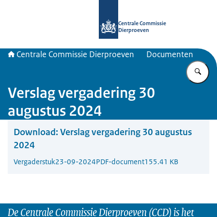
Naar de homepage van Centrale Com
Centrale Commissie
Dierproeven
Centrale Commissie Dierproeven
Documenten
Vu
Verslag vergadering 30
augustus 2024
Download:
Verslag vergadering 30 augustus
2024
Vergaderstuk
23-09-2024
PDF-document
155.41 KB
De Centrale Commissie Dierproeven (CCD) is het