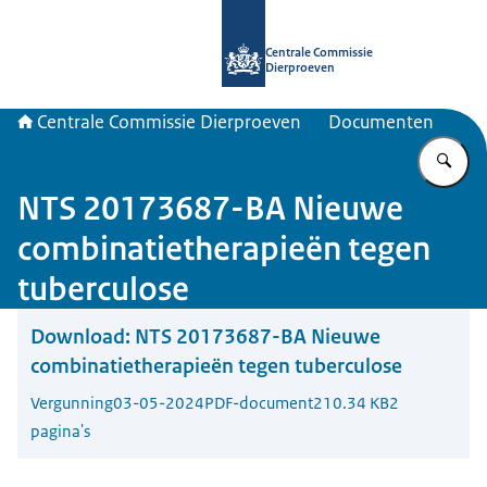
Naar de homepage van Centrale Com
Centrale Commissie
Dierproeven
Centrale Commissie Dierproeven
Documenten
Vu
NTS 20173687-BA Nieuwe
combinatietherapieën tegen
tuberculose
Download:
NTS 20173687-BA Nieuwe
combinatietherapieën tegen tuberculose
Vergunning
03-05-2024
PDF-document
210.34 KB
2
pagina's