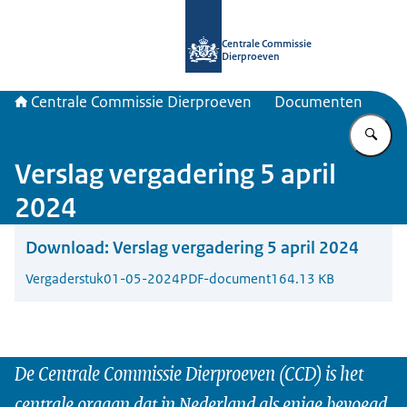
Naar de homepage van Centrale Com
Centrale Commissie
Dierproeven
Centrale Commissie Dierproeven
Documenten
Vu
Verslag vergadering 5 april
2024
Download:
Verslag vergadering 5 april 2024
Vergaderstuk
01-05-2024
PDF-document
164.13 KB
De Centrale Commissie Dierproeven (CCD) is het
centrale orgaan dat in Nederland als enige bevoegd