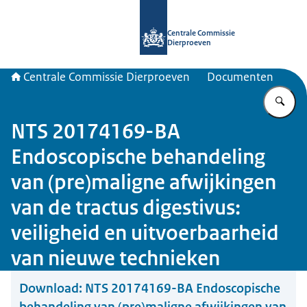
Naar de homepage van Centrale Com
Centrale Commissie
Dierproeven
Centrale Commissie Dierproeven
Documenten
Vu
NTS 20174169-BA
Endoscopische behandeling
van (pre)maligne afwijkingen
van de tractus digestivus:
veiligheid en uitvoerbaarheid
van nieuwe technieken
Download:
NTS 20174169-BA Endoscopische
behandeling van (pre)maligne afwijkingen van