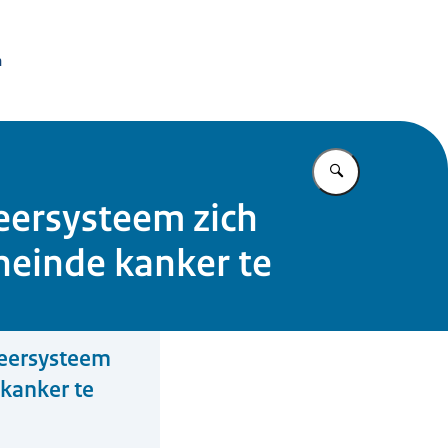
issie Dierproeven
n
Vul in wat u z
eersysteem zich
eneinde kanker te
weersysteem
 kanker te