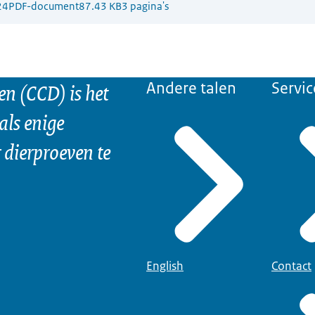
24
PDF-document
87.43 KB
3 pagina's
n (CCD) is het
Andere talen
Servic
als enige
dierproeven te
English
Contact