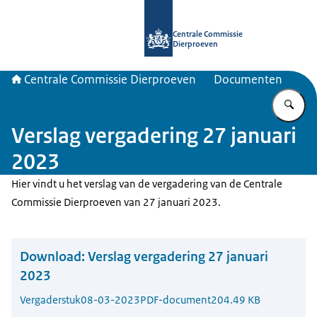
Naar de homepage van Centrale Com
Centrale Commissie
Dierproeven
Centrale Commissie Dierproeven
Documenten
Vu
Verslag vergadering 27 januari
2023
Hier vindt u het verslag van de vergadering van de Centrale
Commissie Dierproeven van 27 januari 2023.
Download:
Verslag vergadering 27 januari
2023
Vergaderstuk
08-03-2023
PDF-document
204.49 KB