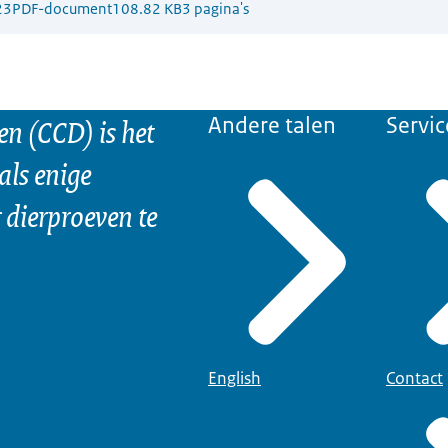
23
PDF-document
108.82 KB
3 pagina's
n (CCD) is het
Andere talen
Servic
als enige
dierproeven te
English
Contact