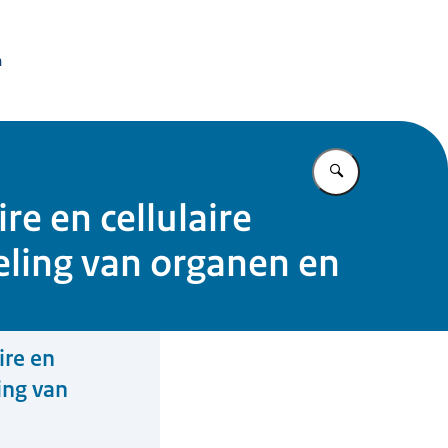
issie Dierproeven
n
Vul in wat u z
e en cellulaire
eling van organen en
ire en
ing van