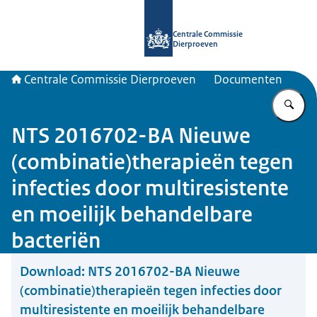
Naar de homepage van Centrale Com
Centrale Commissie
Dierproeven
Centrale Commissie Dierproeven
Documenten
Vu
NTS 2016702-BA Nieuwe
(combinatie)therapieën tegen
infecties door multiresistente
en moeilijk behandelbare
bacteriën
Download:
NTS 2016702-BA Nieuwe
(combinatie)therapieën tegen infecties door
multiresistente en moeilijk behandelbare