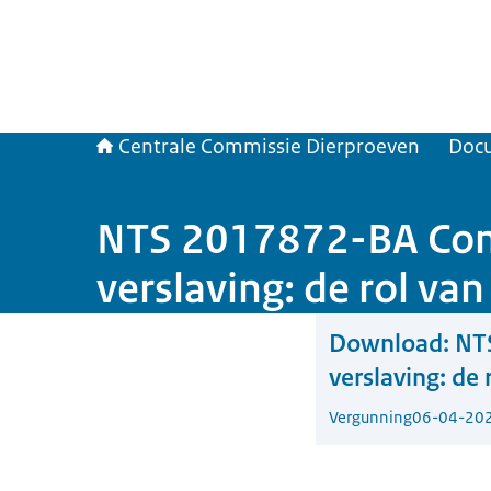
Centrale Commissie Dierproeven
Doc
NTS 2017872-BA Como
verslaving: de rol va
Download:
NTS
verslaving: de
Vergunning
06-04-20