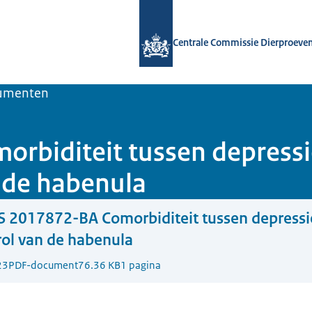
Naar de homepage van Centrale Comm
Centrale Commissie Dierproeve
umenten
rbiditeit tussen depressi
n de habenula
 2017872-BA Comorbiditeit tussen depressi
 rol van de habenula
23
PDF-document
76.36 KB
1 pagina