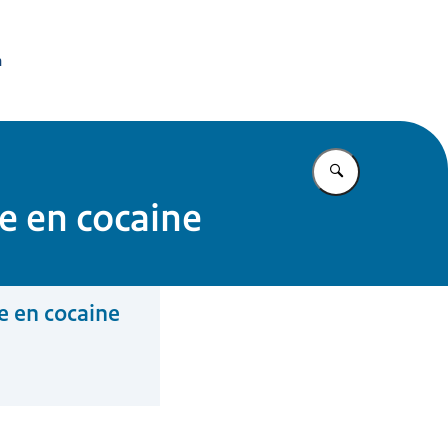
issie Dierproeven
n
Vul in wat u z
e en cocaine
e en cocaine