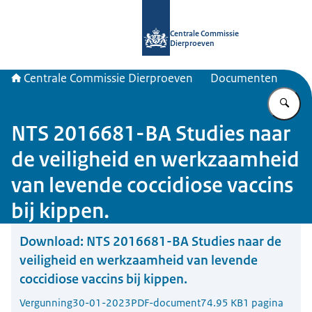
Naar de homepage van Centrale Com
Centrale Commissie
Dierproeven
Centrale Commissie Dierproeven
Documenten
Vu
NTS 2016681-BA Studies naar
de veiligheid en werkzaamheid
van levende coccidiose vaccins
bij kippen.
Download:
NTS 2016681-BA Studies naar de
veiligheid en werkzaamheid van levende
coccidiose vaccins bij kippen.
Vergunning
30-01-2023
PDF-document
74.95 KB
1 pagina