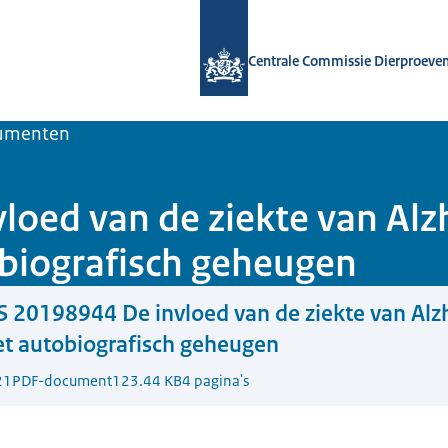
Naar de homepage van Centrale Comm
Centrale Commissie Dierproeve
umenten
oed van de ziekte van Alz
biografisch geheugen
 20198944 De invloed van de ziekte van Alz
et autobiografisch geheugen
21
PDF-document
123.44 KB
4 pagina's