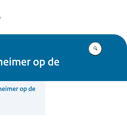
issie Dierproeven
n
Vul in wat u z
heimer op de
heimer op de