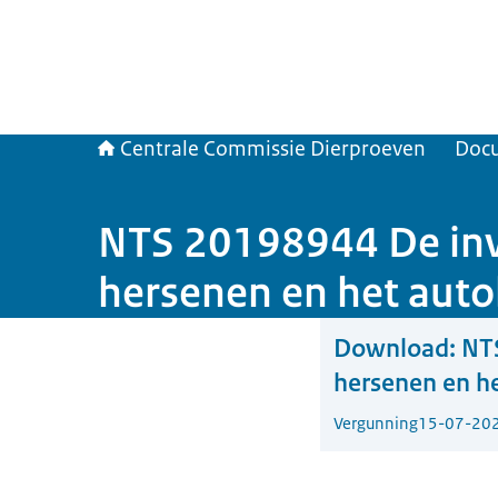
Centrale Commissie Dierproeven
Doc
NTS 20198944 De invl
hersenen en het auto
Download:
NTS
hersenen en h
Vergunning
15-07-20