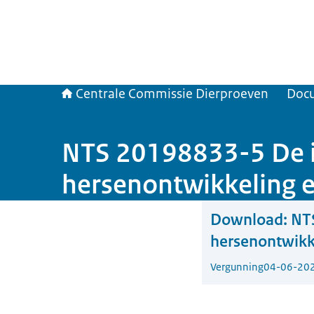
Centrale Commissie Dierproeven
Doc
NTS 20198833-5 De i
hersenontwikkeling e
Download:
NT
hersenontwikke
Vergunning
04-06-20