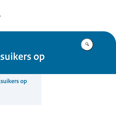
issie Dierproeven
n
Vul in wat u z
suikers op
suikers op