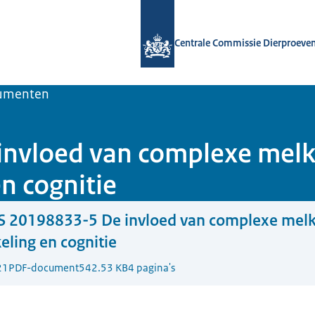
Naar de homepage van Centrale Comm
Centrale Commissie Dierproeve
umenten
nvloed van complexe melk
n cognitie
S 20198833-5 De invloed van complexe melk
ling en cognitie
21
PDF-document
542.53 KB
4 pagina's